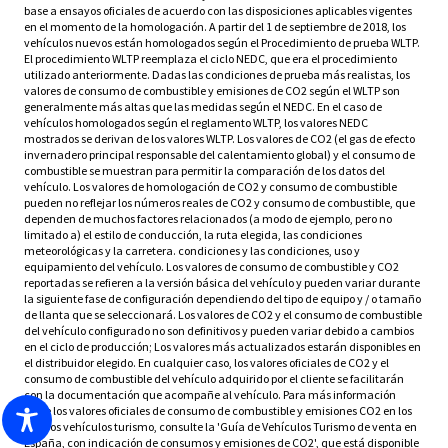
base a ensayos oficiales de acuerdo con las disposiciones aplicables vigentes
en el momento de la homologación. A partir del 1 de septiembre de 2018, los
vehículos nuevos están homologados según el Procedimiento de prueba WLTP.
El procedimiento WLTP reemplaza el ciclo NEDC, que era el procedimiento
utilizado anteriormente. Dadas las condiciones de prueba más realistas, los
valores de consumo de combustible y emisiones de CO2 según el WLTP son
generalmente más altas que las medidas según el NEDC. En el caso de
vehículos homologados según el reglamento WLTP, los valores NEDC
mostrados se derivan de los valores WLTP. Los valores de CO2 (el gas de efecto
invernadero principal responsable del calentamiento global) y el consumo de
combustible se muestran para permitir la comparación de los datos del
vehículo. Los valores de homologación de CO2 y consumo de combustible
pueden no reflejar los números reales de CO2 y consumo de combustible, que
dependen de muchos factores relacionados (a modo de ejemplo, pero no
limitado a) el estilo de conducción, la ruta elegida, las condiciones
meteorológicas y la carretera. condiciones y las condiciones, uso y
equipamiento del vehículo. Los valores de consumo de combustible y CO2
reportadas se refieren a la versión básica del vehículo y pueden variar durante
la siguiente fase de configuración dependiendo del tipo de equipo y / o tamaño
de llanta que se seleccionará. Los valores de CO2 y el consumo de combustible
del vehículo configurado no son definitivos y pueden variar debido a cambios
en el ciclo de producción; Los valores más actualizados estarán disponibles en
el distribuidor elegido. En cualquier caso, los valores oficiales de CO2 y el
consumo de combustible del vehículo adquirido por el cliente se facilitarán
con la documentación que acompañe al vehículo. Para más información
sobre los valores oficiales de consumo de combustible y emisiones CO2 en los
nuevos vehículos turismo, consulte la 'Guía de Vehículos Turismo de venta en
España, con indicación de consumos y emisiones de CO2', que está disponible