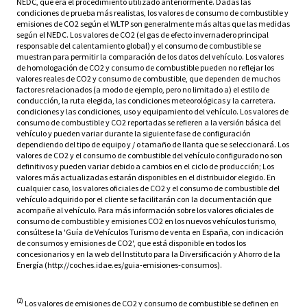
NEDC, que era el procedimiento utilizado anteriormente. Dadas las
condiciones de prueba más realistas, los valores de consumo de combustible y
emisiones de CO2 según el WLTP son generalmente más altas que las medidas
según el NEDC. Los valores de CO2 (el gas de efecto invernadero principal
responsable del calentamiento global) y el consumo de combustible se
muestran para permitir la comparación de los datos del vehículo. Los valores
de homologación de CO2 y consumo de combustible pueden no reflejar los
valores reales de CO2 y consumo de combustible, que dependen de muchos
factores relacionados (a modo de ejemplo, pero no limitado a) el estilo de
conducción, la ruta elegida, las condiciones meteorológicas y la carretera.
condiciones y las condiciones, uso y equipamiento del vehículo. Los valores de
consumo de combustible y CO2 reportadas se refieren a la versión básica del
vehículo y pueden variar durante la siguiente fase de configuración
dependiendo del tipo de equipo y / o tamaño de llanta que se seleccionará. Los
valores de CO2 y el consumo de combustible del vehículo configurado no son
definitivos y pueden variar debido a cambios en el ciclo de producción; Los
valores más actualizadas estarán disponibles en el distribuidor elegido. En
cualquier caso, los valores oficiales de CO2 y el consumo de combustible del
vehículo adquirido por el cliente se facilitarán con la documentación que
acompañe al vehículo. Para más información sobre los valores oficiales de
consumo de combustible y emisiones CO2 en los nuevos vehículos turismo,
consúltese la 'Guía de Vehículos Turismo de venta en España, con indicación
de consumos y emisiones de CO2', que está disponible en todos los
concesionarios y en la web del Instituto para la Diversificación y Ahorro de la
Energía (http://coches.idae.es/guia-emisiones-consumos).
(2)
Los valores de emisiones de CO2 y consumo de combustible se definen en