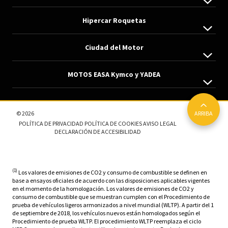
Hipercar Roquetas
Ciudad del Motor
Edificio GRUPO INDAMOTOR. Carretera Nacional 340, Km. 446, N24
950 143 011
MOTOS EASA Kymco y YADEA
Carretera de Alicún, 12
info@indamotor.com
950 322 812
Autovía del Mediterraneo, Salida 747, Polígono Industrial La
info@indamotor.com
© 2026
ARRIBA
Granatilla, s/n
POLÍTICA DE PRIVACIDAD
POLÍTICA DE COOKIES
AVISO LEGAL
+34950369600
DECLARACIÓN DE ACCESIBILIDAD
Calle Granada, 105
info@indamotor.com
+34950257388
info@indamotor.com
(1)
Los valores de emisiones de CO2 y consumo de combustible se definen en
base a ensayos oficiales de acuerdo con las disposiciones aplicables vigentes
en el momento de la homologación. Los valores de emisiones de CO2 y
consumo de combustible que se muestran cumplen con el Procedimiento de
prueba de vehículos ligeros armonizados a nivel mundial (WLTP). A partir del 1
de septiembre de 2018, los vehículos nuevos están homologados según el
Procedimiento de prueba WLTP. El procedimiento WLTP reemplaza el ciclo