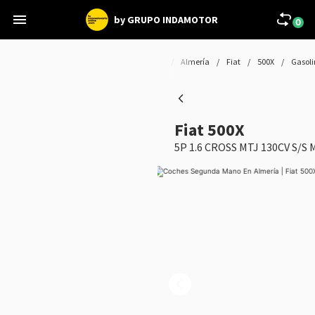
by GRUPO INDAMOTOR
0
Home
/
Coches
/
Segunda mano
/
Almería
/
Fiat
/
500X
/
Gasol
Fiat 500X
5P 1.6 CROSS MTJ 130CV S/S