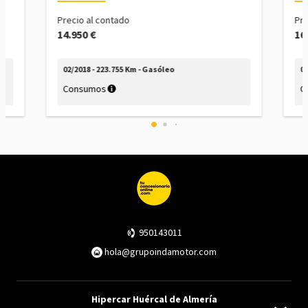
Precio al contado
Pre
14.950 €
16
02/2018 - 223.755 Km - Gasóleo
04
Consumos
C
950143011
hola@grupoindamotor.com
Hipercar Huércal de Almería