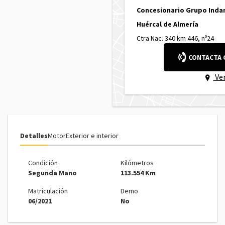
Concesionario Grupo Ind
Huércal de Almería
Ctra Nac. 340 km 446, nº24
CONTACTA 
Ve
Detalles
Motor
Exterior e interior
Condición
Kilómetros
Segunda Mano
113.554 Km
Matriculación
Demo
06/2021
No