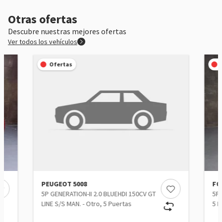
Otras ofertas
Descubre nuestras mejores ofertas
Ver todos los vehículos
Ofertas
PEUGEOT 5008
FO
5P GENERATION-II 2.0 BLUEHDI 150CV GT
5P 
LINE S/S MAN. - Otro, 5 Puertas
5 P